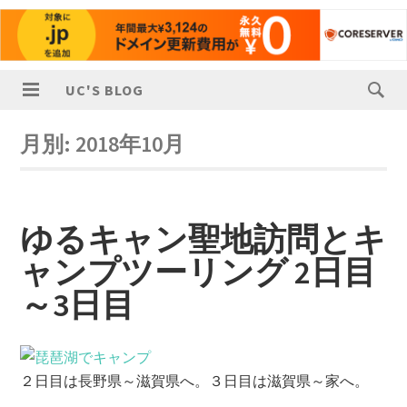
UC'S BLOG
月別:
2018年10月
ゆるキャン聖地訪問とキ
ャンプツーリング 2日目
～3日目
２日目は長野県～滋賀県へ。３日目は滋賀県～家へ。